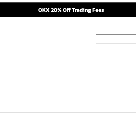
OKX 20% Off Trading Fees
검
색