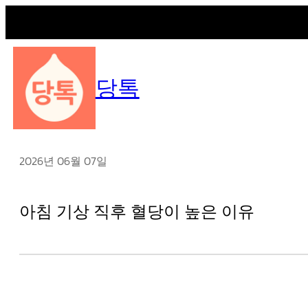
콘
텐
당톡
츠
로
바
로
가
2026년 06월 07일
기
아침 기상 직후 혈당이 높은 이유