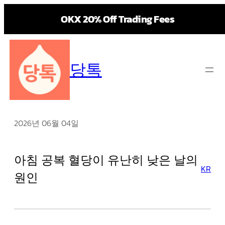
OKX 20% Off Trading Fees
콘
텐
당톡
츠
로
바
로
가
2026년 06월 04일
기
아침 공복 혈당이 유난히 낮은 날의
KR
원인