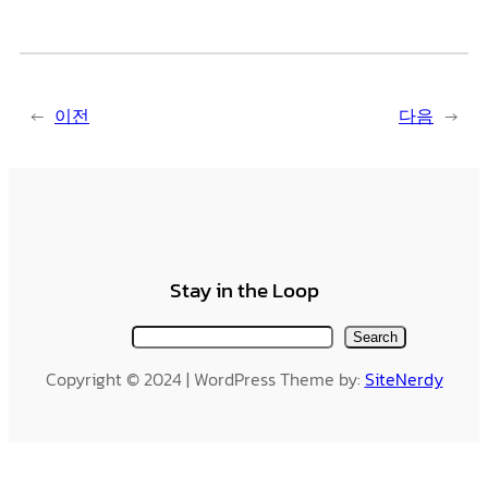
←
이전
다음
→
Stay in the Loop
검
Search
색
Copyright © 2024 | WordPress Theme by:
SiteNerdy